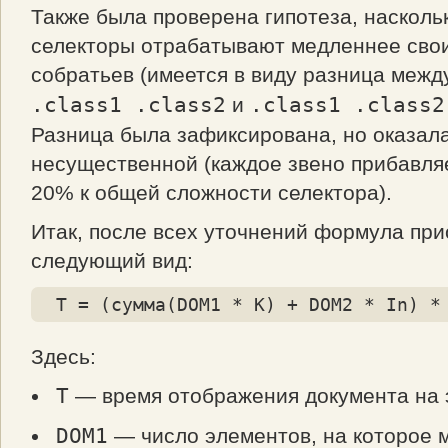
Также была проверена гипотеза, насколь
селекторы отрабатывают медленнее сво
собратьев (имеется в виду разница меж
.class1 .class2
и
.class1 .class2
Разница была зафиксирована, но оказал
несущественной (каждое звено прибавля
20% к общей сложности селектора).
Итак, после всех уточнений формула пр
следующий вид:
T = (сумма(DOM1 * K) + DOM2 * In) *
Здесь:
T
— время отображения документа на 
DOM1
— число элементов, на которое 