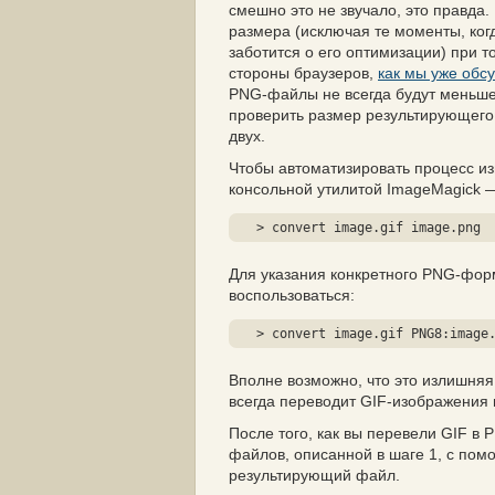
смешно это не звучало, это правда
размера (
исключая те моменты, ког
заботится о его оптимизации
) при 
стороны браузеров,
как мы уже обс
PNG-файлы не всегда будут меньшег
проверить размер результирующего
двух.
Чтобы автоматизировать процесс и
консольной утилитой ImageMagick
> convert image.gif image.png
Для указания конкретного PNG-фор
воспользоваться:
> convert image.gif PNG8:image
Вполне возможно, что это излишняя
всегда переводит GIF-изображения 
После того, как вы перевели GIF в 
файлов, описанной в шаге 1, с по
результирующий файл.