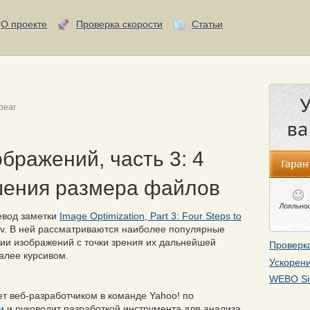
О проекте
Проверка скорости
Статьи
bear
бражений, часть 3: 4
шения размера файлов
евод заметки
Image Optimization, Part 3: Four Steps to
ov. В ней рассматриваются наиболее популярные
ии изображений с точки зрения их дальнейшей
Проверка
алее курсивом.
Ускорени
WEBO Si
т веб-разработчиком в команде Yahoo! по
и
и руководит разработкой инструмента для анализа