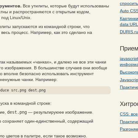
спросить
рументов.
Все утилиты, которые будут использованы
Auto CSS
атны и распространяются с открытым кодом,
 под Linux/Unix.
Картинк
data:UR
тилиты запускаются из командной строки, что
DURIS.ru
 весь процесс. Например, как это сделано на
Прием
javascri
к называемых «чанках», и далеко не все эти чанки
информ
о изображения. В большинстве случаев они вообще
Высокоп
но вполне безопасно использовать инструмент
 ненужные чанки. Например:
Javascri
Практиче
educe src.png dest.png
Хитро
ска в командной строке:
ие,
dest.png
— результируюее изображение.
CSS: все
но сохраняет один-единственный, содержащий
Практиче
Разгоняе
о цветов в палитре, если такое возможно.