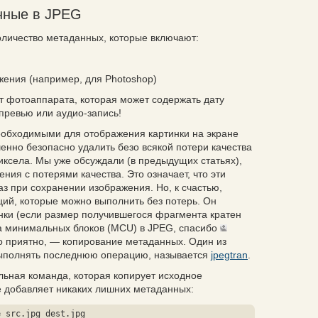
нные в JPEG
личество метаданных, которые включают:
ения (например, для Photoshop)
 фотоаппарата, которая может содержать дату
ревью или аудио-запись!
еобходимыми для отображения картинки на экране
енно безопасно удалить безо всякой потери качества
иксела. Мы уже обсуждали (
в предыдущих статьях
),
ия с потерями качества. Это означает, что эти
з при сохранении изображения. Но, к счастью,
ий, которые можно выполнить без потерь. Он
ки (
если размер получившегося фрагмента кратен
ра минимальных блоков (MCU) в JPEG, спасибо
но приятно, — копирование метаданных. Один из
выполнять последнюю операцию, называется
jpegtran
.
льная команда, которая копирует исходное
е добавляет никаких лишних метаданных:
e src.jpg dest.jpg