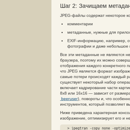
Шаг 2: Зачищаем метада
JPEG-файлы содержат некоторое ко
комментарии
метаданные, нужные для прилож
EXIF-информацию, например, от
фотографии и даже небольшое п
Все эти метаданные не являются н
браузера, поэтому их можно соверш
отображения каждого конкретного п
что JPEG является формат изображен
самые потери происходят каждый ра
существует некоторый набор операц
включает кадрирование части картин
8x8 или 16х16 — зависит от разме
beeruser
), повороты и, что особен
инструментов, который позволяет 
Ниже приведена характерная консо
изображение, оптимизирует его и н
> jpegtran -copy none -optimiz