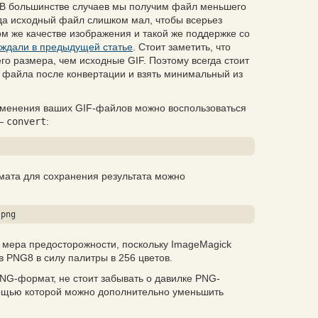
. В большинстве случаев мы получим файл меньшего
да исходный файл слишком мал, чтобы всерьез
том же качестве изображения и такой же поддержке со
уждали в предыдущей статье
. Стоит заметить, что
о размера, чем исходные GIF. Поэтому всегда стоит
 файла после конвертации и взять минимальный из
зменения ваших GIF-файлов можно воспользоваться
 —
convert
:
мата для сохранения результата можно
.png
 мера предосторожности, поскольку ImageMagick
в PNG8 в силу палитры в 256 цветов.
PNG-формат, не стоит забывать о давилке PNG-
мощью которой можно дополнительно уменьшить