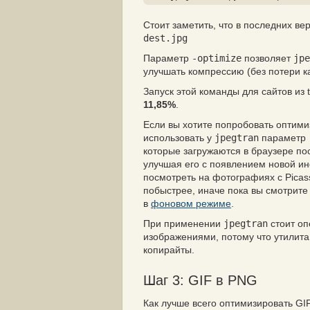
Стоит заметить, что в последних ве
dest.jpg
Параметр
-optimize
позволяет
jpe
улучшать компрессию (
без потери к
Запуск этой команды для сайтов из
11,85%
.
Если вы хотите попробовать оптими
использовать у
jpegtran
параметр
которые загружаются в браузере пос
улучшая его с появлением новой и
посмотреть на фотографиях с Pica
побыстрее, иначе пока вы смотрит
в
фоновом режиме
.
При применении
jpegtran
стоит оп
изображениями, потому что утилита
копирайты.
Шаг 3: GIF в PNG
Как лучше всего оптимизировать GI