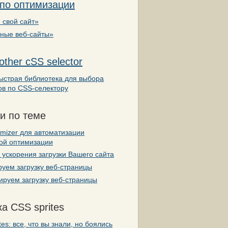
 по оптимизации
 свой сайт»
вные веб-сайты»
other cSS selector
ыстрая библиотека для выбора
ов по CSS-селектору
и по теме
mizer для автоматизации
кой оптимизации
ускорения загрузки Вашего сайта
уем загрузку веб-страницы
руем загрузку веб-страницы
а CSS sprites
tes: все, что вы знали, но боялись