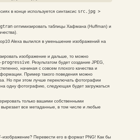
рсиях в конце используется синтаксис
src.jpg >
gtran
оптимизировать таблицы Хафмана (
Huffman
) и
ачества
).
 top10 Alexa вылился в уменьшение изображений на
зировать изображение и дальше, то можно
-progressive
. Результатом будет создание JPEG,
тепенно, начиная с совсем плохого качества и
нформации. Пример такого поведения можно
ssa. Но при этом лучше переключать фотографии
е на одну фотографию, следующая будет загружаться
ерировать только вашими собственными
 вырезает все метаданные, в том числе и любые
F-изображение? Перевести его в формат PNG! Как бы