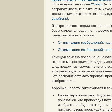
производительности —
YSlow
. Он т
разрабатываемые с открытым исход
техническим писателем: его послед
JavaScript
.
Эта третья часть серии статей, по
была сплошная вода, но на досуге 
ознакомиться по ссылкам:
Оптимизация изображений, часть
Оптимизация изображений, час
Текущая заметка посвящена некото
которые можно применить для умен
следующем: мы можем получать все 
исходном виде, а немного уменьшат
Это позволит автоматизировать про
изображения.
Хорошие новости заключаются в том
Без потери качества.
Когда вы 
показаться. что происходит пот
изображение будет выглядеть в т
никаких потерь происходить не б