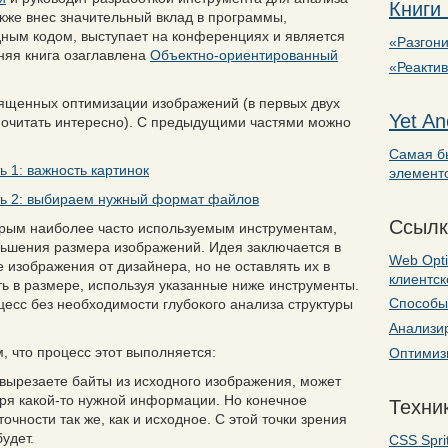
Книги
акже внес значительный вклад в программы,
ным кодом, выступает на конференциях и является
«Разгони
няя книга озаглавлена
Объектно-ориентированный
«Реакти
священных оптимизации изображений (
в первых двух
Yet An
почитать интересно
). С предыдущими частями можно
Самая б
 1: важность картинок
элемент
ть 2: выбираем нужный формат файлов
Ссылк
рым наиболее часто используемым инструментам,
ьшения размера изображений. Идея заключается в
Web Opti
изображения от дизайнера, но не оставлять их в
клиентс
ь в размере, используя указанные ниже инструменты.
Способы 
цесс без необходимости глубокого анализа структуры
Анализир
, что процесс этот выполняется:
Оптимизи
вырезаете байты из исходного изображения, может
еря какой-то нужной информации. Но конечное
Техник
очности так же, как и исходное. С этой точки зрения
удет.
CSS Spri