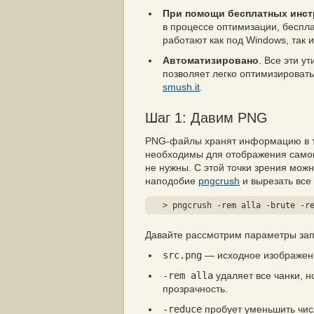
При помощи бесплатных инст
в процессе оптимизации, беспл
работают как под Windows, так и
Автоматизировано
. Все эти у
позволяет легко оптимизировать
smush.it
.
Шаг 1: Давим PNG
PNG-файлы хранят информацию в та
необходимы для отображения самог
не нужны. С этой точки зрения мож
наподобие
pngcrush
и вырезать все
> pngcrush -rem alla -brute -r
Давайте рассмотрим параметры запу
src.png
— исходное изображен
-rem alla
удаляет все чанки, 
прозрачность.
-reduce
пробует уменьшить числ