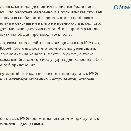
зличных методов для оптимизации изображения
Облак
ию. Это работает медленно и в большинстве случаев
о если вы собираетесь делать это не на боевом
ельные секунды ни на что не повлияют, а шанс того,
дет меньше, увеличивается. Этот параметр можно
 критична общая производительность.
в, скачанных с сайтов, находящихся в top10 Alexa,
6,05%
. Это означает, что можно легко
уменьшить
, сэкономить на канале и месте на диске, а также
 возможно без какого-либо ущерба для качества и без
го веб-приложения.
утилитой, которая позволяет так поступить с PNG.
е из нижеперечисленных инструментов, которые
:
зобрались с PNG-форматом, мы можем приступить к
х типов. Едем дальше.