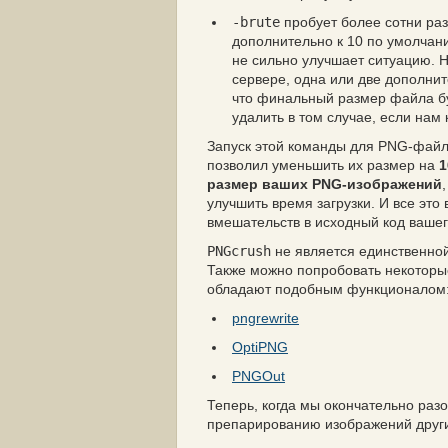
-brute
пробует более сотни ра
дополнительно к 10 по умолчан
не сильно улучшает ситуацию. Н
сервере, одна или две дополнит
что финальный размер файла бу
удалить в том случае, если нам
Запуск этой команды для PNG-файло
позволил уменьшить их размер на
1
размер ваших PNG-изображений
улучшить время загрузки. И все это
вмешательств в исходный код ваше
PNGcrush
не является единственной 
Также можно попробовать некоторы
обладают подобным функционалом
pngrewrite
OptiPNG
PNGOut
Теперь, когда мы окончательно ра
препарированию изображений други