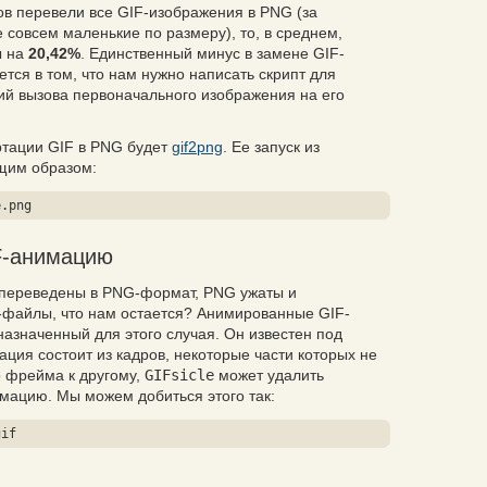
в перевели все GIF-изображения в PNG (за
 совсем маленькие по размеру), то, в среднем,
ы на
20,42%
. Единственный минус в замене GIF-
тся в том, что нам нужно написать скрипт для
ий вызова первоначального изображения на его
ртации GIF в PNG будет
gif2png
. Ее запуск из
щим образом:
e.png
F-анимацию
я переведены в PNG-формат, PNG ужаты и
-файлы, что нам остается? Анимированные GIF-
назначенный для этого случая. Он известен под
ация состоит из кадров, некоторые части которых не
о фрейма к другому,
GIFsicle
может удалить
ацию. Мы можем добиться этого так:
gif