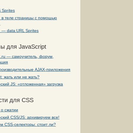
 Sprites
и в теле страницы с помощью
L
 — data:URL Sprites
ы для JavaScript
pt.ru — самоучитель, форум,
ация
роизводительные AJAX-приложения
pt: жать или не жать?
ский JS: «отложенная» загрузка
сти для CSS
 о сжатии
ский CSS/JS: архивируем все!
м CSS-селекторы: стоит ли?