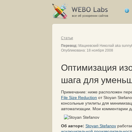
Статьи
Перевод:
Мациевский Николай aka sunny
Опубликована: 18 ноября 2008
Оптимизация изо
шага для умень
Примечание: ниже расположен пер
File Size Reduction
от Stoyan Stefan
консольные утилиты для минимизац
автоматизации. Мои комментарии д
Об авторе:
Stoyan Stefanov
работае
исключительной производительност