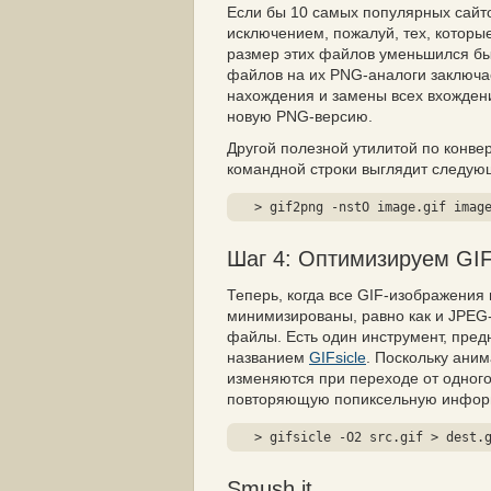
Если бы 10 самых популярных сайто
исключением, пожалуй, тех, которые
размер этих файлов уменьшился б
файлов на их PNG-аналоги заключае
нахождения и замены всех вхожден
новую PNG-версию.
Другой полезной утилитой по конве
командной строки выглядит следую
> gif2png -nstO image.gif imag
Шаг 4: Оптимизируем GI
Теперь, когда все GIF-изображени
минимизированы, равно как и JPEG
файлы. Есть один инструмент, пред
названием
GIFsicle
. Поскольку аним
изменяются при переходе от одног
повторяющую попиксельную информ
> gifsicle -O2 src.gif > dest.
Smush.it