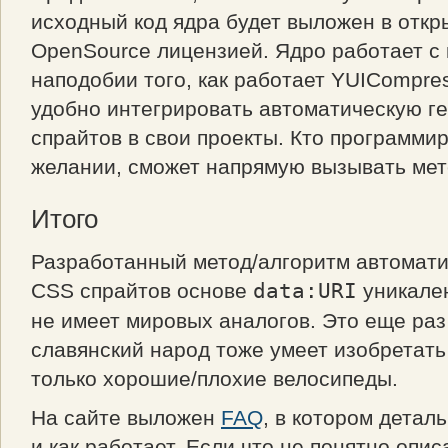
исходный код ядра будет выложен в откр
OpenSource лицензией. Ядро работает с
наподобии того, как работает YUICompres
удобно интегрировать автоматическую 
спрайтов в свои проекты. Кто программир
желании, сможет напрямую вызывать мет
Итого
Разработанный метод/алгоритм автомати
CSS спрайтов основе
data:URI
уникален
не имеет мировых аналогов. Это еще раз
славянский народ тоже умеет изобретать
только хорошие/плохие велосипеды.
На сайте выложен
FAQ
, в котором детал
и как работает. Если что не понятно опи