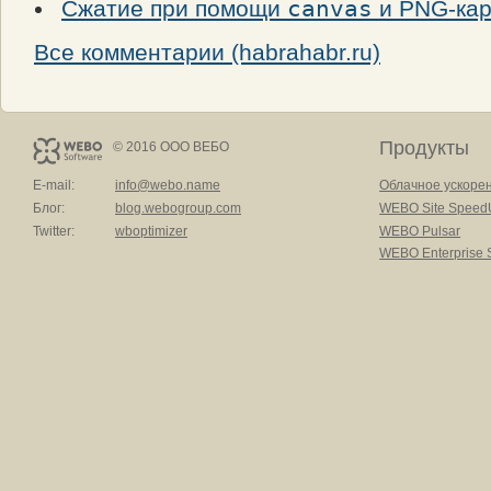
Сжатие при помощи
canvas
и PNG-кар
Все комментарии (habrahabr.ru)
Продукты
© 2016 ООО ВЕБО
E-mail:
info@webo.name
Облачное ускоре
Блог:
blog.webogroup.com
WEBO Site Speed
Twitter:
wboptimizer
WEBO Pulsar
WEBO Enterprise