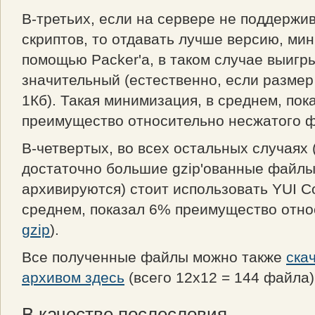
В-третьих, если на сервере не поддержи
скриптов, то отдавать лучше версию, ми
помощью Packer'а, в таком случае выиг
значительный (естественно, если разме
1Кб). Такая минимизация, в среднем, по
преимущество относительно несжатого 
В-четвертых, во всех остальных случаях 
достаточно большие gzip'ованные файлы
архивируются) стоит использовать YUI C
среднем, показал 6% преимущество отно
gzip
).
Все полученные файлы можно также
ска
архивом здесь
(всего 12х12 = 144 файла)
В качестве послесловия