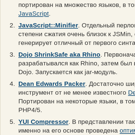
портирован на множество языков, в то
JavaScript
.
JavaScript::Minifier
. Отдельный перло
степени сжатия очень близок к JSMin,
генерирует отличный от первого синта
Dojo ShrinkSafe aka Rhino
. Первонач
разрабатывался как Rhino, затем был 
Dojo. Запускается как jar-модуль.
Dean Edwards Packer
. Достаточно ши
инструмент от не менее известного
D
Портирован на некоторые языки, в том
PHP4/5.
YUI Compressor
. В представлении та
именно на его основе проведена
опти