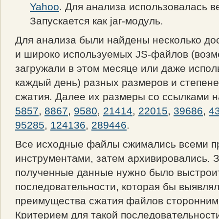
Yahoo
. Для анализа использовалась ве
Запускается как jar-модуль.
Для анализа были найдены несколько до
и широко используемых JS-файлов (возм
загружали в этом месяце или даже испол
каждый день) разных размеров и степен
сжатия. Далее их размеры со ссылками н
5857
,
8867
,
9580
,
21414
,
22015
,
39686
,
4
95285
,
124136
,
289446
.
Все исходные файлы сжимались всеми 
инструментами, затем архивировались. 
полученные данные нужно было выстроит
последовательности, которая бы выявлял
преимущества сжатия файлов сторонним
Критерием для такой последовательност