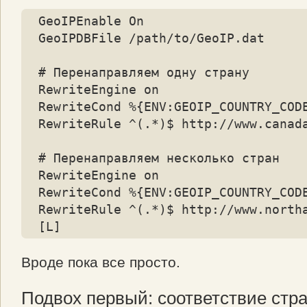
GeoIPEnable On

GeoIPDBFile /path/to/GeoIP.dat

# Перенаправляем одну страну

RewriteEngine on

RewriteCond %{ENV:GEOIP_COUNTRY_CODE
RewriteRule ^(.*)$ http://www.canada
# Перенаправляем несколько стран

RewriteEngine on

RewriteCond %{ENV:GEOIP_COUNTRY_CODE
RewriteRule ^(.*)$ http://www.northa
[L]
Вроде пока все просто.
Подвох первый: соответствие стр