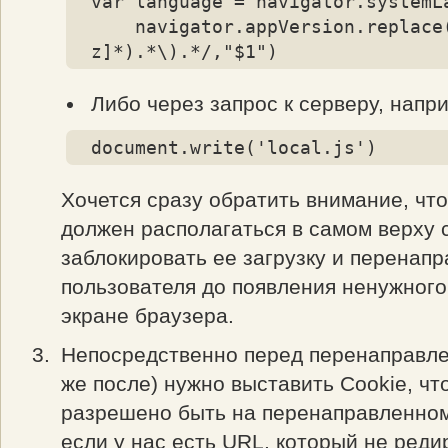
var language = navigator.systemLa
    navigator.appVersion.replace(/.*\(.*;? ?([a-
z]*).*\).*/,"$1")
Либо через запрос к серверу, напр
document.write('local.js')
Хочется сразу обратить внимание, чт
должен располагаться в самом верху 
заблокировать ее загрузку и перенапр
пользователя до появления ненужного
экране браузера.
Непосредственно перед перенаправле
же после) нужно выставить Cookie, чт
разрешено быть на перенаправленном 
если у нас есть URL, который не реди