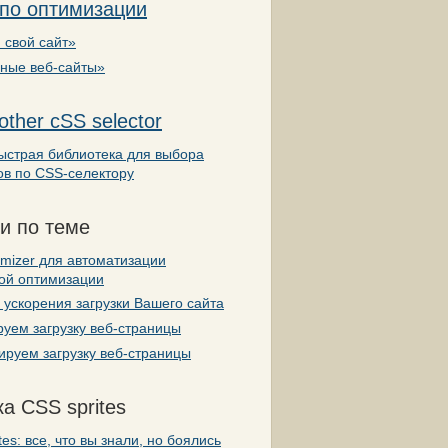
 по оптимизации
 свой сайт»
вные веб-сайты»
other cSS selector
ыстрая библиотека для выбора
ов по CSS-селектору
и по теме
mizer для автоматизации
кой оптимизации
ускорения загрузки Вашего сайта
уем загрузку веб-страницы
руем загрузку веб-страницы
а CSS sprites
tes: все, что вы знали, но боялись