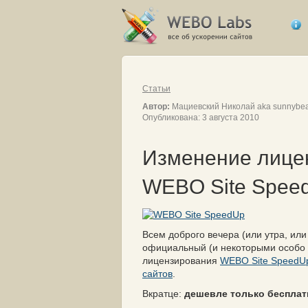
Статьи
Автор:
Мациевский Николай aka sunnybe
Опубликована: 3 августа 2010
Изменение лице
WEBO Site Spee
Всем доброго вечера (или утра, ил
официальный (и некоторыми особо 
лицензирования
WEBO Site SpeedU
сайтов
.
Вкратце:
дешевле только бесплат