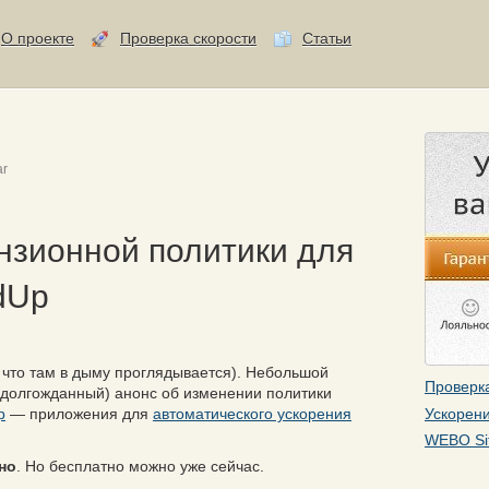
О проекте
Проверка скорости
Статьи
ar
нзионной политики для
dUp
и что там в дыму проглядывается). Небольшой
Проверка
долгожданный) анонс об изменении политики
Ускорени
p
— приложения для
автоматического ускорения
WEBO Si
но
. Но бесплатно можно уже сейчас.