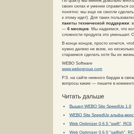
По факту мы имеем довольно много
своих силах и умении справиться 
понятно: мы еще не смогли сделать 
к этому идет). Для таких пользоват
пакеты технической поддержки
: 
—
6 месяцев
. Мы надеемся, что ко
сложности продукта это уменьшит. 
В конце концов, просто хочется, чт
нужно далеко не всем, но нескольк
стараемся сделать хотя бы их жизн
WEBO Software
www.webogroup.com
P.S. на сайте немного бардак в свя
вопросы какие — пишите в коммент
Читать дальше
Вышел WEBO Site SpeedUp 1.0
WEBO Site SpeedUp альфа-верс
Web Optimizer 0.6.5 "swift", RC6
Web Optimizer 0.6.0 "sailfish", R