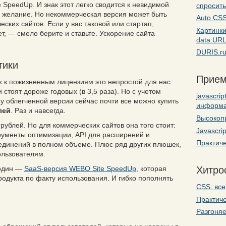
 SpeedUp. И знак этот легко сводится к невидимой
спросить
ое желание. Но некоммерческая версия может быть
Auto CSS
ских сайтов. Если у вас таковой или стартап,
Картинк
т, — смело берите и ставьте. Ускорение сайта
data:UR
DURIS.ru
тики
Прием
ых к пожизненным лицензиям это непростой для нас
стоят дороже годовых (в 3,5 раза). Но с учетом
javascri
 облегченной версии сейчас почти все можно купить
информ
лей
. Раз и навсегда.
Высокоп
рублей. Но для коммерческих сайтов она того стоит:
Javascri
рументы оптимизации, API для расширений и
Практиче
единений в полном объеме. Плюс ряд других плюшек,
льзователям.
 один —
SaaS-версия WEBO Site SpeedUp
, которая
Хитро
родукта по факту использования. И гибко пополнять
CSS: все
Практиче
Разгоняе