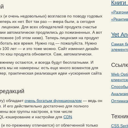
Книги
ий
«Разгони
 (и очень недовольных) возгласов по поводу годовых
«Реакти
перь их нет. Вот так раз — вчера были, а сегодня
 лицензии. Для всех обладателей продукта счастье
нзии автоматически продлились до пожизненных. А вот
Yet An
ложнее (об этом ниже). Теперь лицензия на продукт
аботать все время. Нужно год — пожалуйста. Нужно
Самая б
о 100 лет — и это тоже можно. Сайт изменил дизайн
элемент
то кэш продукта обновится. Сам, автоматически.
ежнему остаются, и всегда будут бесплатными. И
Ссылк
укта мы не намерены: есть еще много моментов для
мер, практическая реализация идеи «ускорения сайта
Web Opti
клиентс
Способы 
редакций
Анализир
ту) обладает
очень богатым функционалом
— ведь он
Оптимизи
 И его действительно достаточно для полного
чены все группы настроек, в том числе
Техник
SQL-кэширование и настройки для
CDN
.
(и по-прежнему отличается) от облегченной только
CSS Spri