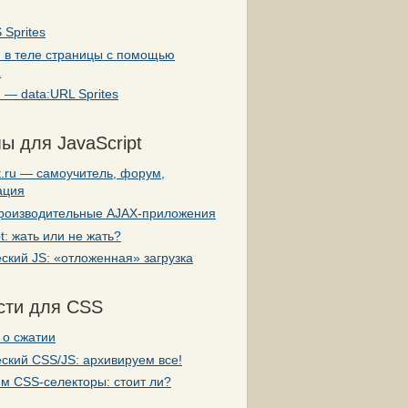
 Sprites
и в теле страницы с помощью
L
 — data:URL Sprites
ы для JavaScript
pt.ru — самоучитель, форум,
ация
роизводительные AJAX-приложения
pt: жать или не жать?
ский JS: «отложенная» загрузка
сти для CSS
 о сжатии
ский CSS/JS: архивируем все!
м CSS-селекторы: стоит ли?