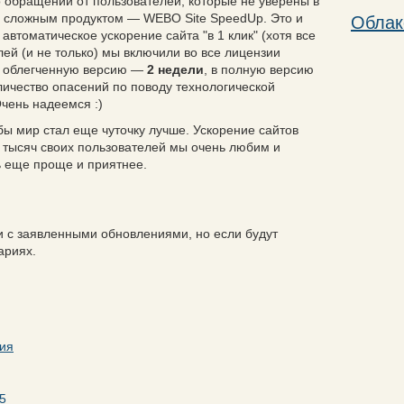
 обращений от пользователей, которые не уверены в
со сложным продуктом — WEBO Site SpeedUp. Это и
Облак
автоматическое ускорение сайта "в 1 клик" (хотя все
елей (и не только) мы включили во все лицензии
в облегченную версию —
2 недели
, в полную версию
личество опасений по поводу технологической
Очень надеемся :)
обы мир стал еще чуточку лучше. Ускорение сайтов
о тысяч своих пользователей мы очень любим и
ь еще проще и приятнее.
зи с заявленными обновлениями, но если будут
ариях.
ия
C5