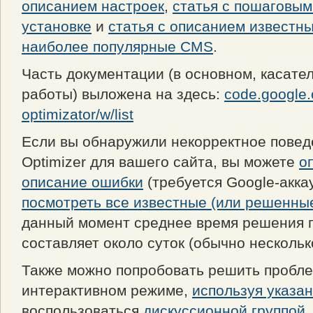
описанием настроек
,
статья с пошаговым
установке
и
статья с описанием известн
наиболее популярные CMS
.
Часть документации (в основном, касате
работы) выложена на здесь:
code.google
optimizator/w/list
Если вы обнаружили некорректное пове
Optimizer для вашего сайта, вы можете
о
описание ошибки
(требуется Google-акка
посмотреть все известные (или решенны
данный момент среднее время решения 
составляет около суток (обычно нескольк
Также можно попробовать решить пробле
интерактивном режиме,
используя указа
воспользоваться
дискуссионной группой
.