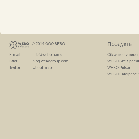
Продукты
© 2016 ООО ВЕБО
E-mail:
info@webo.name
Облачное ускоре
Блог:
blog.webogroup.com
WEBO Site Speed
Twitter:
wboptimizer
WEBO Pulsar
WEBO Enterprise