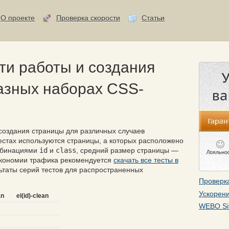
О проекте
Проверка скорости
Статьи
ти работы и создания
азных наборах CSS-
создания страницы для различных случаев
естах используются страницы, а которых расположено
омбинациями
id
и
class
, средний размер страницы —
 экономии трафика рекомендуется
скачать все тесты в
льтаты серий тестов для распространенных
Проверка
Ускорени
an
el(id)-clean
WEBO Si