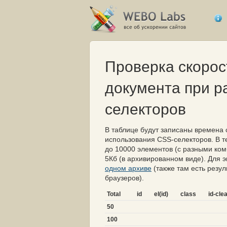
Проверка скорос
документа при р
селекторов
В таблице будут записаны времена 
использования CSS-селекторов. В т
до 10000 элементов (с разными к
5Кб (в архивированном виде). Для
одном архиве
(также там есть резу
браузеров).
Total
id
el(id)
class
id-cle
50
100