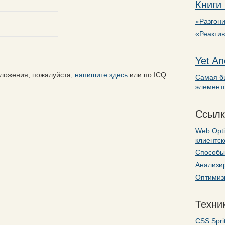
Книги
«Разгони
«Реакти
Yet An
дложения, пожалуйста,
напишите здесь
или по ICQ
Самая б
элемент
Ссылк
Web Opti
клиентс
Способы 
Анализир
Оптимизи
Техник
CSS Spri