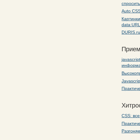
спросить
Auto CSS
Картинк
data:UR
DURIS.ru
Прием
javascri
информ
Высокоп
Javascri
Практиче
Хитро
CSS: все
Практиче
Разгоняе