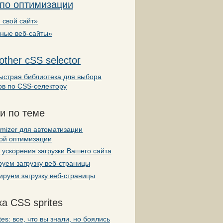
 по оптимизации
 свой сайт»
вные веб-сайты»
other cSS selector
ыстрая библиотека для выбора
ов по CSS-селектору
и по теме
mizer для автоматизации
кой оптимизации
ускорения загрузки Вашего сайта
уем загрузку веб-страницы
руем загрузку веб-страницы
а CSS sprites
tes: все, что вы знали, но боялись