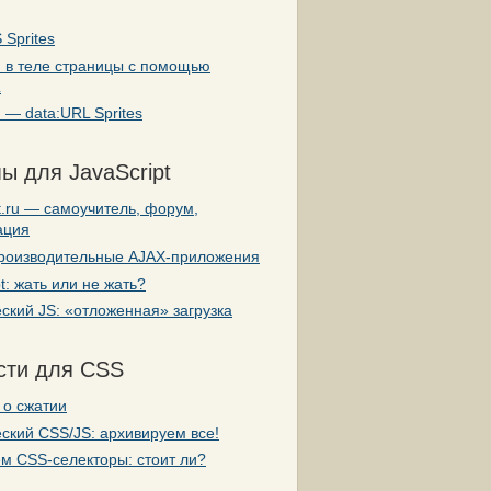
 Sprites
и в теле страницы с помощью
L
 — data:URL Sprites
ы для JavaScript
pt.ru — самоучитель, форум,
ация
роизводительные AJAX-приложения
pt: жать или не жать?
ский JS: «отложенная» загрузка
сти для CSS
 о сжатии
ский CSS/JS: архивируем все!
м CSS-селекторы: стоит ли?