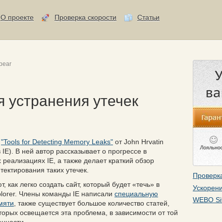
О проекте
Проверка скорости
Статьи
bear
 устранения утечек
и
"Tools for Detecting Memory Leaks"
от John Hrvatin
E). В ней автор рассказывает о прогрессе в
 реализациях IE, а также делает краткий обзор
ектирования таких утечек.
Проверка
, как легко создать сайт, который будет «течь» в
Ускорени
plorer. Члены команды IE написали
специальную
WEBO Si
мяти
, также существует большое количество статей,
торых освещается эта проблема, в зависимости от той