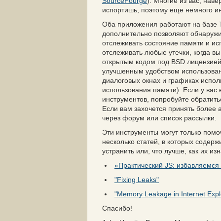
SourceFourge
). Многие из вас, нав
испортишь, поэтому еще немного 
Оба приложения работают на базе T
дополнительно позволяют обнаружи
отслеживать состояние памяти и ис
отслеживать любые утечки, когда вы
открытым кодом под BSD лицензией.
улучшенным удобством использован
диалоговых окнах и графиках испо
использования памяти). Если у вас
инструментов, попробуйте обратить
Если вам захочется принять более ак
через форум или список рассылки.
Эти инструменты могут только помо
несколько статей, в которых содер
устранить или, что лучше, как их из
«Практический JS: избавляемся 
"Fixing Leaks"
"Memory Leakage in Internet Expl
Спасибо!