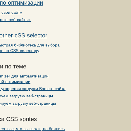
 по оптимизации
 свой сайт»
вные веб-сайты»
other cSS selector
ыстрая библиотека для выбора
ов по CSS-селектору
и по теме
mizer для автоматизации
кой оптимизации
ускорения загрузки Вашего сайта
уем загрузку веб-страницы
руем загрузку веб-страницы
а CSS sprites
tes: все, что вы знали, но боялись