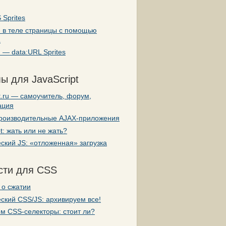
 Sprites
и в теле страницы с помощью
L
 — data:URL Sprites
ы для JavaScript
pt.ru — самоучитель, форум,
ация
роизводительные AJAX-приложения
pt: жать или не жать?
ский JS: «отложенная» загрузка
сти для CSS
 о сжатии
ский CSS/JS: архивируем все!
м CSS-селекторы: стоит ли?