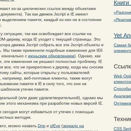
енности.
Книги
никают из-за циклических ссылок между объектами
«Разгони
документа). Так как движок Jscript и IE имеют
«Реакти
 выделением памяти, каждый из них не в состоянии
.
эту ситуацию, так как освобождает все ссылки на
Yet An
OM-дереву, когда IE уходит с текущей страницы. Это
ора движка Jscript собрать все эти Jscript-объекты и
Самая б
. Мы также применили подобные изменения для IE6
элемент
 изначально с
июньским обновлением
). Однако, как
и, эти изменения не решают полностью проблему. IE
Ссылк
 все, что не прикреплено к дереву, когда мы сносим
этому сайты, которые открыты у пользователей
Web Opti
 например, веб-почтовые клиенты, также могут
клиентс
зовании памяти в IE в силу того, что они не
Способы 
 шаблонов утечек памяти.
Анализир
деальной (
или даже удовлетворительной
), однако мы
Оптимизи
е этого механизма при разработке новых версий IE.
 сегодня могут избавиться от утечек с помощью
естных методик.
Техник
сего, можно назвать
Drip
и
sIEve
(
зеркало на
CSS Spri