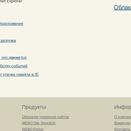
net Explorer
Облак
-приложения
загрузка
, что движется
аботку событий
 утечек памяти в IE
Продукты
Инфор
Облачное ускорение сайтов
О компан
WEBO Site SpeedUp
Вакансии
WEBO Pulsar
Контакты