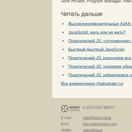
John Hrvatin, Program Manager, Inter
Читать дальше
Высокопроизводительные AJAX
JavaScript: жать или не жать?
Практический JS: «отложенная» 
Быстрый-быстрый JavaScript
Практический JS: разгоняем все
Практический JS: ускоряем обр
Практический JS: избавляемся от
Все комментарии (habrahabr.ru)
© 2016 ООО ВЕБО
E-mail:
info@webo.name
Блог:
blog.webogroup.com
Twitter:
wboptimizer