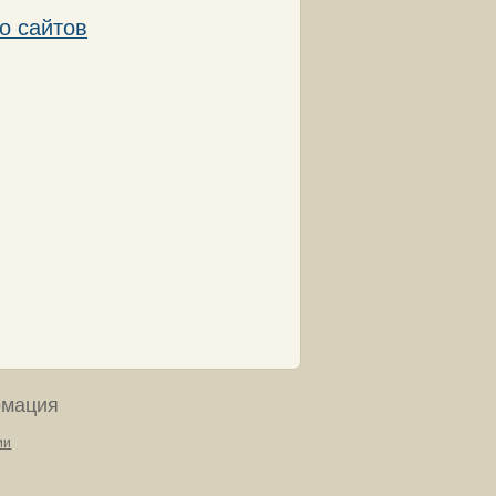
о сайтов
мация
ии