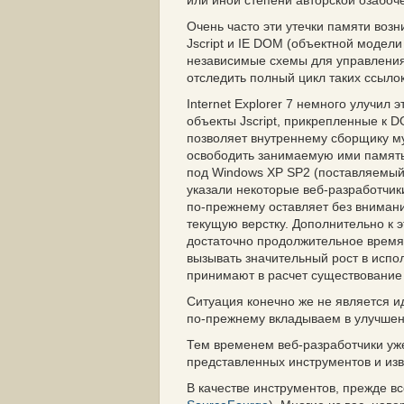
или иной степени авторской озабоч
Очень часто эти утечки памяти воз
Jscript и IE DOM (объектной модели 
независимые схемы для управления
отследить полный цикл таких ссылок
Internet Explorer 7 немного улучил 
объекты Jscript, прикрепленные к D
позволяет внутреннему сборщику мус
освободить занимаемую ими память
под Windows XP SP2 (поставляемый
указали некоторые веб-разработчик
по-прежнему оставляет без внимания
текущую верстку. Дополнительно к 
достаточно продолжительное время,
вызывать значительный рост в исполь
принимают в расчет существование
Ситуация конечно же не является и
по-прежнему вкладываем в улучшени
Тем временем веб-разработчики уже
представленных инструментов и изв
В качестве инструментов, прежде в