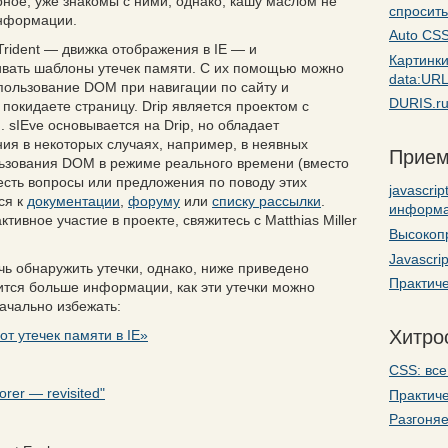
ерное, уже знакомы с ними, однако, кашу маслом не
спросить
информации.
Auto CSS
rident — движка отображения в IE — и
Картинк
вать шаблоны утечек памяти. С их помощью можно
data:UR
пользование DOM при навигации по сайту и
DURIS.ru
 покидаете страницу. Drip является проектом с
 sIEve основывается на Drip, но обладает
ия в некоторых случаях, например, в неявных
Прием
льзования DOM в режиме реального времени (вместо
 есть вопросы или предложения по поводу этих
javascri
ся к
документации
,
форуму
или
списку рассылки
.
информ
тивное участие в проекте, свяжитесь с Matthias Miller
Высокоп
Javascri
чь обнаружить утечки, однако, ниже приведено
Практиче
жится больше информации, как эти утечки можно
начально избежать:
Хитро
от утечек памяти в IE»
CSS: все
orer — revisited"
Практиче
Разгоняе