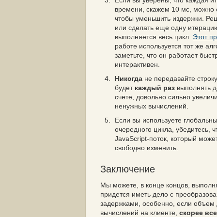
Если вы уверены, что каждая 
времени, скажем 10 мс, можно 
чтобы уменьшить издержки. Реш
или сделать еще одну итерацию
выполняется весь цикл.
Этот п
работе используется тот же ал
заметьте, что он работает быс
интерактивен.
Никогда
не передавайте строк
будет
каждый раз
выполнять 
счете, довольно сильно увелич
ненужных вычислений.
Если вы используете глобальн
очередного цикла, убедитесь, 
JavaScript-поток, который мож
свободно изменить.
Заключение
Мы можете, в конце концов, выполня
придется иметь дело с преобразов
задержками, особенно, если объем 
вычислений на клиенте,
скорее все