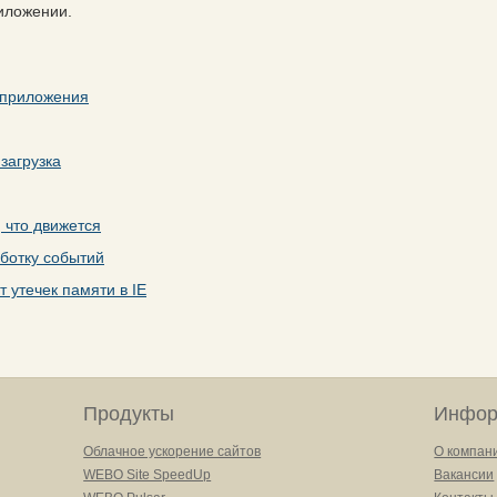
иложении.
-приложения
загрузка
, что движется
аботку событий
 утечек памяти в IE
Продукты
Инфор
Облачное ускорение сайтов
О компан
WEBO Site SpeedUp
Вакансии