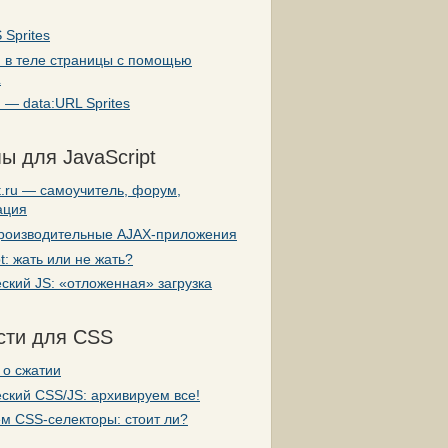
 Sprites
и в теле страницы с помощью
L
 — data:URL Sprites
ы для JavaScript
pt.ru — самоучитель, форум,
ация
роизводительные AJAX-приложения
pt: жать или не жать?
ский JS: «отложенная» загрузка
сти для CSS
 о сжатии
ский CSS/JS: архивируем все!
м CSS-селекторы: стоит ли?