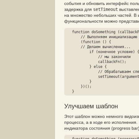
события и обновить интерфейс поль
задержка для
setTimeout
выставлен
на множество небольших частей. В 
функциональности можно представи
function doSomething (callbackF
    // Выполняем инициализацию

    (function () {

    // Делаем вычисления...

	if (конечное условие) {

	    // мы закончили

	    callbackFn();

	} else {

	    // Обрабатываем следующий кусок

	    setTimeout(arguments.callee, 0);

	}

    })();

}
Улучшаем шаблон
Этот шаблон можно немного видоиз
процесса, а в ходе его исполнения
индикатора состояния (
progress bar