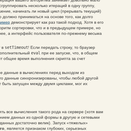
итерация вашего алгоритма занимает довольно мало
сгруппировать несколько итераций в одну группу,
ение, начинать ли новый цикл (прерывать текущий)
 должно приниматься на основе того, как долго
ример
демонстрирует как раз такой подход. Хотя в его
горитм сортировки, что и в предыдущем примере, но
трее, а интерфейс пользователя по-прежнему весьма
у в
setTimeout
! Если передать строку, то браузер
дополнительный
eval
при ее запуске, что, в общем
ит общее время выполнения скрипта за счет
ые данные в вычислениях перед выходом из
что данные синхронизированы, чтобы любой другой
ет быть запущен между двумя циклами, мог их
ть все вычисления такого рода на сервере (хотя вам
анием данных из одной формы в другую и сетевыми
данных достаточно велик). Запуск «тяжелых»
го
, является признаком глубоких, серьезных