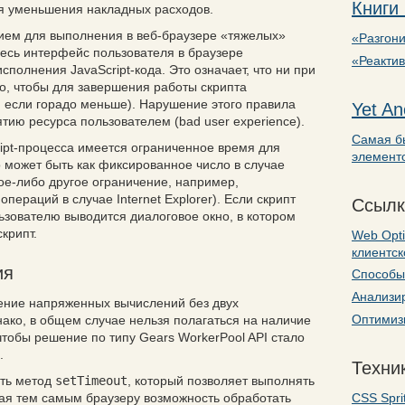
Книги
ля уменьшения накладных расходов.
ем для выполнения в веб-браузере «тяжелых»
«Разгони
весь интерфейс пользователя в браузере
«Реакти
сполнения JavaScript-кода. Это означает, что ни при
го, чтобы для завершения работы скрипта
, если горадо меньше). Нарушение этого правила
Yet An
ятию ресурса пользователем (
bad user experience
).
Самая б
ript-процесса имеется ограниченное время для
элемент
 может быть как фиксированное число в случае
кое-либо другое ограничение, например,
ераций в случае Internet Explorer). Если скрипт
Ссылк
ьзователю выводится диалоговое окно, в котором
крипт.
Web Opti
клиентс
ия
Способы 
Анализир
ние напряженных вычислений без двух
Оптимизи
ако, в общем случае нельзя полагаться на наличие
чтобы решение по типу Gears WorkerPool API стало
.
Техник
сть метод
setTimeout
, который позволяет выполнять
CSS Spri
вая тем самым браузеру возможность обработать