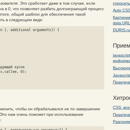
спросить
зователя. Это сработает даже в том случае, если
а в 0, что позволяет разбить долгоиграющий процесс
Auto CSS
итоге, общий шаблон для обеспечения такой
Картинк
ть в следующем виде:
data:UR
DURIS.ru
n [, additional arguments]) {

Прием
javascri
информ
Высокоп
Javascri
Практиче
Хитро
CSS: все
менить, чтобы он обрабатывался не по завершению
. Это нам очень поможет при использовании
Практиче
):
Разгоняе