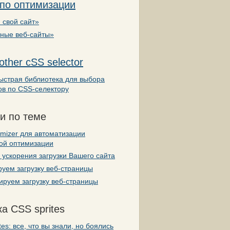
 по оптимизации
 свой сайт»
вные веб-сайты»
other cSS selector
ыстрая библиотека для выбора
ов по CSS-селектору
и по теме
mizer для автоматизации
кой оптимизации
ускорения загрузки Вашего сайта
уем загрузку веб-страницы
руем загрузку веб-страницы
а CSS sprites
tes: все, что вы знали, но боялись