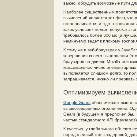
важно, обсудить возможные пути д
Наиболее существенным препятстви
вычислений является тот факт, что 
останавливается и ждет окончания и
каких условиях нельзя допускать то
требовалось более 300 мс (а лучше
неминуемо ведет к плохому воспри
К тому же в веб-браузерах у JavaSc
завершения своего выполнения (это
браузеров на движке Mozilla или ка
максимальное число элементарных оп
выполняется слишком долго, то пол
запрашивается, нужно ли прервать с
Оптимизируем вычислен
Google Gears
обеспечивает выполне
вышеоговоренных ограничений. Одн
Gears (в будущем я предпочел бы, 
частью стандартного API браузеров)
К счастью, у глобального объекта е
определенный код с задержкой, да