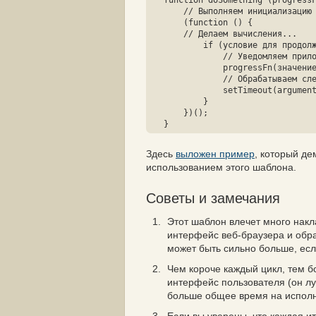
function doSomething (progressF
    // Выполняем инициализацию

    (function () {

    // Делаем вычисления...

	if (условие для продолжения) {

	    // Уведомляем приложение о текущем прогрессе

	    progressFn(значение, всего);

	    // Обрабатываем следующий кусок

	    setTimeout(arguments.callee, 0);

	}

    })();

}
Здесь
выложен пример
, который де
использованием этого шаблона.
Советы и замечания
Этот шаблон влечет много накл
интерфейс веб-браузера и обр
может быть сильно больше, есл
Чем короче каждый цикл, тем 
интерфейс пользователя (он лу
больше общее время на исполн