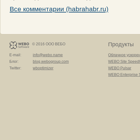
Все комментарии (habrahabr.ru)
Продукты
© 2016 ООО ВЕБО
E-mail:
info@webo.name
Облачное ускоре
Блог:
blog.webogroup.com
WEBO Site Speed
Twitter:
wboptimizer
WEBO Pulsar
WEBO Enterprise