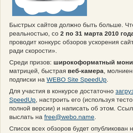
Быстрых сайтов должно быть больше. Чт
реальностью, со
2 по 31 марта 2010 год
проводит конкурс обзоров ускорения сай
ради скорости».
Среди призов:
широкоформатный мони
матрицей, быстрая
веб-камера
, молние
подписки на
WEBO Site SpeedUp
.
Для участия в конкурсе достаточно
загру
SpeedUp
, настроить его (используя тест
полной версии) и написать об этом. Ссыл
выслать на
free@webo.name
.
Список всех обзоров будет опубликован 