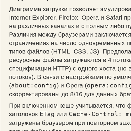
Диаграмма загрузки позволяет эмулиров
Internet Explorer, Firefox, Opera и Safari 
на различных каналах и с полным либо п
Различия между браузерами заключается
ограничениях на число одновременных п
типов файлов (HTML, CSS, JS). Предполаг
ресурсные файлы загружаются в 4 потока
спецификации HTTP) с одного хоста (но в
потоков). В связи с настройками по умолч
(
about:config
) и Opera (
opera:confi
скорректированы до 8/16 для данных бра
При включенном кеше учитывается, что
заголовок
ETag
или
Cache-Control: m
загружены браузером при повторном захо